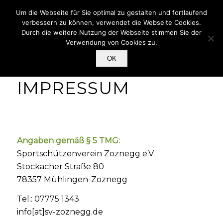
Mitglieder Login
Um die Webseite für Sie optimal zu gestalten und fortlaufend
verbessern zu können, verwendet die Webseite Cookies.
Durch die weitere Nutzung der Webseite stimmen Sie der
Verwendung von Cookies zu.
OK
IMPRESSUM
Angaben gemäß § 5 TMG:
Sportschützenverein Zoznegg e.V.
Stockacher Straße 80
78357 Mühlingen-Zoznegg
Tel.: 07775 1343
info[at]sv-zoznegg.de